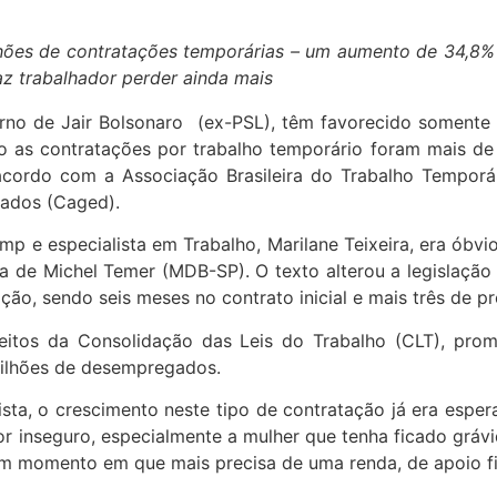
ões de contratações temporárias – um aumento de 34,8% 
faz trabalhador perder ainda mais
rno de Jair Bolsonaro (ex-PSL), têm favorecido somente
o as contratações por trabalho temporário foram mais d
cordo com a Associação Brasileira do Trabalho Temporár
ados (Caged).
e especialista em Trabalho, Marilane Teixeira, era óbvio 
ta de Michel Temer (MDB-SP). O texto alterou a legislação
o, sendo seis meses no contrato inicial e mais três de pr
eitos da Consolidação das Leis do Trabalho (CLT), pro
milhões de desempregados.
sta, o crescimento neste tipo de contratação já era esper
r inseguro, especialmente a mulher que tenha ficado gráv
m momento em que mais precisa de uma renda, de apoio fina