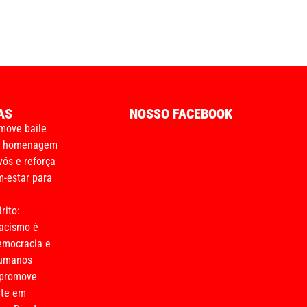
AS
NOSSO FACEBOOK
move baile
m homenagem
vós e reforça
-estar para
rito:
acismo é
emocracia e
humanos
 promove
nte em