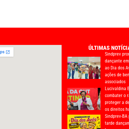
ÚLTIMAS NOTÍCI
Sindprev pro
dançante e
ao Dia dos A
ações de bem
associados
Lucivaldina B
combater o r
proteger a d
os direitos 
Sindprev-BA
tarde dança