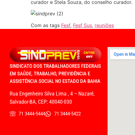
curador e Stela Souza, do conselho curador.
Com as tags
Fesf
,
Fesf Sus
,
reuniões
SINDICATO DOS TRABALHADORES FEDERAIS
EM SAÚDE, TRABALHO, PREVIDÊNCIA E
ASSISTÊNCIA SOCIAL NO ESTADO DA BAHIA
Rua Engenheiro Silva Lima , 4 – Nazaré,
Salvador-BA, CEP: 40040-030
71 3444-5444
71 3444-5422