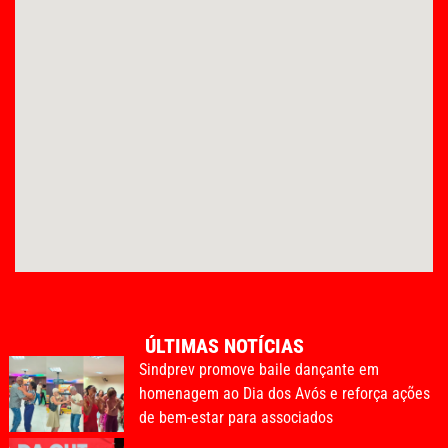
ÚLTIMAS NOTÍCIAS
Sindprev promove baile dançante em
homenagem ao Dia dos Avós e reforça ações
de bem-estar para associados