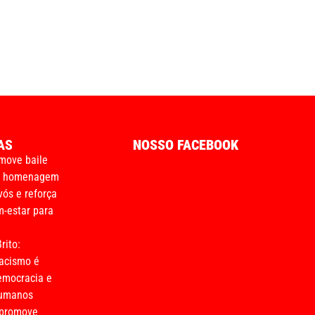
AS
NOSSO FACEBOOK
move baile
m homenagem
vós e reforça
-estar para
rito:
acismo é
emocracia e
humanos
 promove