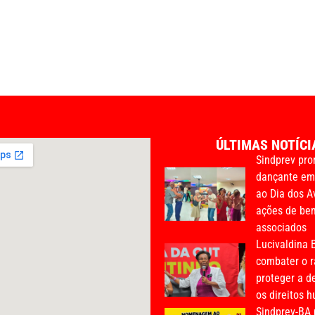
ÚLTIMAS NOTÍCI
Sindprev pro
dançante e
ao Dia dos A
ações de bem
associados
Lucivaldina B
combater o r
proteger a d
os direitos 
Sindprev-BA