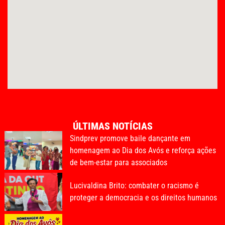
ÚLTIMAS NOTÍCIAS
Sindprev promove baile dançante em
homenagem ao Dia dos Avós e reforça ações
de bem-estar para associados
Lucivaldina Brito: combater o racismo é
proteger a democracia e os direitos humanos