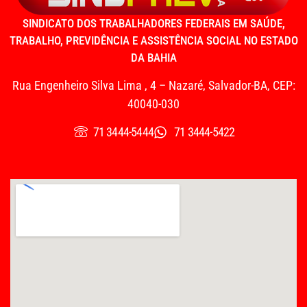
SINDICATO DOS TRABALHADORES FEDERAIS EM SAÚDE,
TRABALHO, PREVIDÊNCIA E ASSISTÊNCIA SOCIAL NO ESTADO
DA BAHIA
Rua Engenheiro Silva Lima , 4 – Nazaré, Salvador-BA, CEP:
40040-030
71 3444-5444
71 3444-5422