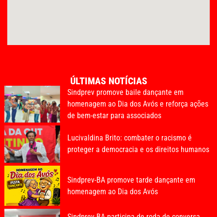
ÚLTIMAS NOTÍCIAS
Sindprev promove baile dançante em
homenagem ao Dia dos Avós e reforça ações
de bem-estar para associados
Lucivaldina Brito: combater o racismo é
proteger a democracia e os direitos humanos
Sindprev-BA promove tarde dançante em
homenagem ao Dia dos Avós
Sindprev-BA participa de roda de conversa