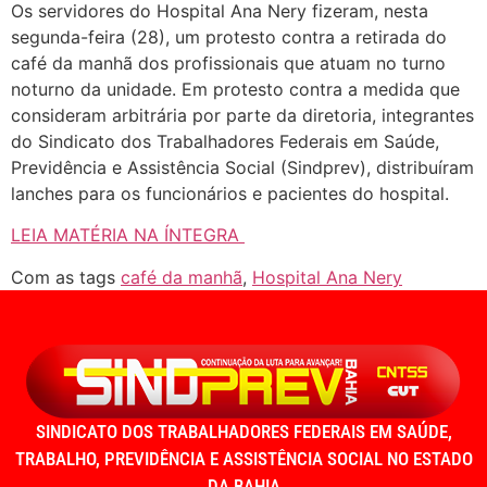
Os servidores do Hospital Ana Nery fizeram, nesta
segunda-feira (28), um protesto contra a retirada do
café da manhã dos profissionais que atuam no turno
noturno da unidade. Em protesto contra a medida que
consideram arbitrária por parte da diretoria, integrantes
do Sindicato dos Trabalhadores Federais em Saúde,
Previdência e Assistência Social (Sindprev), distribuíram
lanches para os funcionários e pacientes do hospital.
LEIA MATÉRIA NA ÍNTEGRA
Com as tags
café da manhã
,
Hospital Ana Nery
SINDICATO DOS TRABALHADORES FEDERAIS EM SAÚDE,
TRABALHO, PREVIDÊNCIA E ASSISTÊNCIA SOCIAL NO ESTADO
DA BAHIA