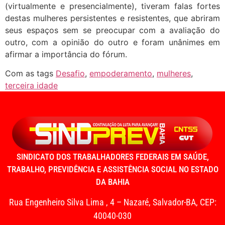
(virtualmente e presencialmente), tiveram falas fortes
destas mulheres persistentes e resistentes, que abriram
seus espaços sem se preocupar com a avaliação do
outro, com a opinião do outro e foram unânimes em
afirmar a importância do fórum.
Com as tags
Desafio
,
empoderamento
,
mulheres
,
terceira idade
SINDICATO DOS TRABALHADORES FEDERAIS EM SAÚDE,
TRABALHO, PREVIDÊNCIA E ASSISTÊNCIA SOCIAL NO ESTADO
DA BAHIA
Rua Engenheiro Silva Lima , 4 – Nazaré, Salvador-BA, CEP:
40040-030