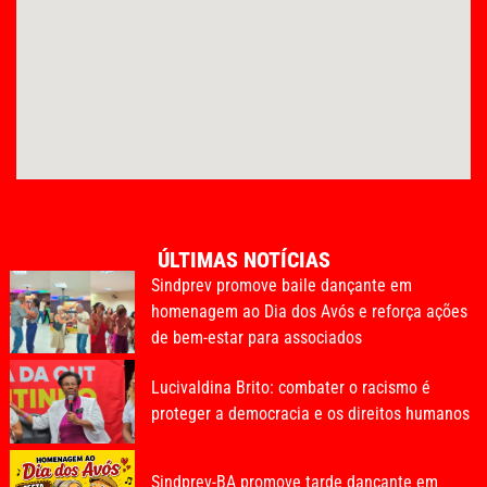
ÚLTIMAS NOTÍCIAS
Sindprev promove baile dançante em
homenagem ao Dia dos Avós e reforça ações
de bem-estar para associados
Lucivaldina Brito: combater o racismo é
proteger a democracia e os direitos humanos
Sindprev-BA promove tarde dançante em