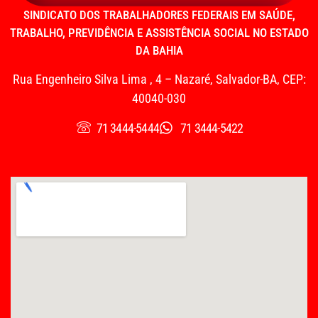
SINDICATO DOS TRABALHADORES FEDERAIS EM SAÚDE,
TRABALHO, PREVIDÊNCIA E ASSISTÊNCIA SOCIAL NO ESTADO
DA BAHIA
Rua Engenheiro Silva Lima , 4 – Nazaré, Salvador-BA, CEP:
40040-030
71 3444-5444
71 3444-5422