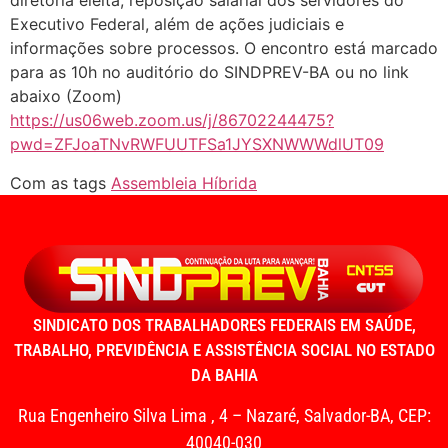
diretoria eleita, reposição salarial dos servidores do
Executivo Federal, além de ações judiciais e
informações sobre processos. O encontro está marcado
para as 10h no auditório do SINDPREV-BA ou no link
abaixo (Zoom)
https://us06web.zoom.us/j/86702244475?
pwd=ZFJoaTNvRWFUUTFSa1JYSXNWWWdlUT09
Com as tags
Assembleia Híbrida
SINDICATO DOS TRABALHADORES FEDERAIS EM SAÚDE,
TRABALHO, PREVIDÊNCIA E ASSISTÊNCIA SOCIAL NO ESTADO
DA BAHIA
Rua Engenheiro Silva Lima , 4 – Nazaré, Salvador-BA, CEP:
40040-030