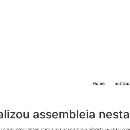
Home
Instituc
alizou assembleia nesta
u seus integrantes para uma assembleia híbrida (virtual e pr