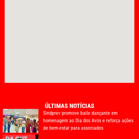
ÚLTIMAS NOTÍCIAS
Sindprev promove baile dançante em
homenagem ao Dia dos Avós e reforça ações
de bem-estar para associados