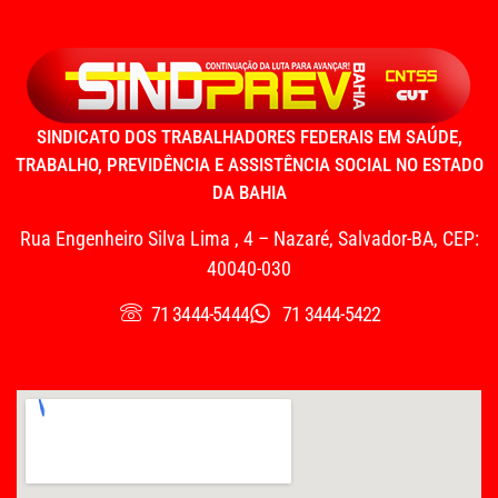
SINDICATO DOS TRABALHADORES FEDERAIS EM SAÚDE,
TRABALHO, PREVIDÊNCIA E ASSISTÊNCIA SOCIAL NO ESTADO
DA BAHIA
Rua Engenheiro Silva Lima , 4 – Nazaré, Salvador-BA, CEP:
40040-030
71 3444-5444
71 3444-5422