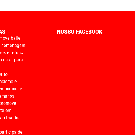
AS
NOSSO FACEBOOK
move baile
m homenagem
vós e reforça
-estar para
rito:
acismo é
emocracia e
humanos
 promove
nte em
o Dia dos
participa de