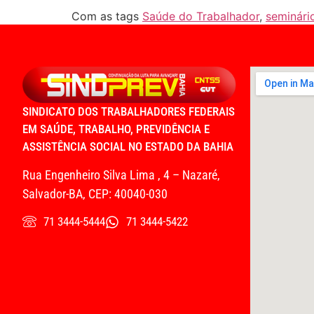
Com as tags
Saúde do Trabalhador
,
seminári
SINDICATO DOS TRABALHADORES FEDERAIS
EM SAÚDE, TRABALHO, PREVIDÊNCIA E
ASSISTÊNCIA SOCIAL NO ESTADO DA BAHIA
Rua Engenheiro Silva Lima , 4 – Nazaré,
Salvador-BA, CEP: 40040-030
71 3444-5444
71 3444-5422