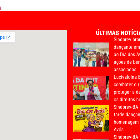
o
ÚLTIMAS NOTÍCI
Sindprev pro
dançante e
ao Dia dos A
ações de bem
associados
Lucivaldina B
combater o r
proteger a d
os direitos 
Sindprev-BA
tarde dança
homenagem a
Avós
Sindprev-BA 