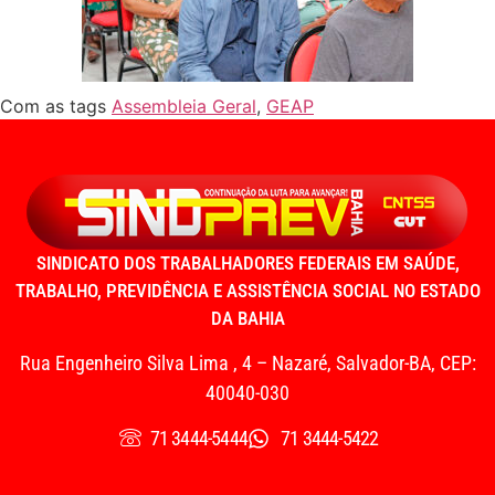
Com as tags
Assembleia Geral
,
GEAP
SINDICATO DOS TRABALHADORES FEDERAIS EM SAÚDE,
TRABALHO, PREVIDÊNCIA E ASSISTÊNCIA SOCIAL NO ESTADO
DA BAHIA
Rua Engenheiro Silva Lima , 4 – Nazaré, Salvador-BA, CEP:
40040-030
71 3444-5444
71 3444-5422