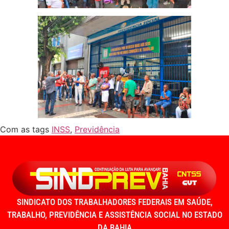
Com as tags
INSS
,
Previdência
SINDICATO DOS TRABALHADORES FEDERAIS EM SAÚDE,
TRABALHO, PREVIDÊNCIA E ASSISTÊNCIA SOCIAL NO ESTADO
DA BAHIA