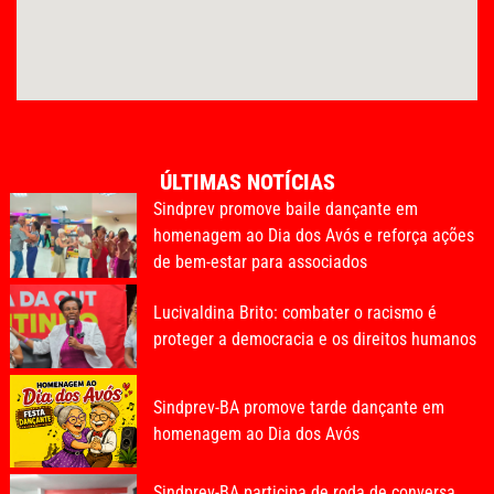
ÚLTIMAS NOTÍCIAS
Sindprev promove baile dançante em
homenagem ao Dia dos Avós e reforça ações
de bem-estar para associados
Lucivaldina Brito: combater o racismo é
proteger a democracia e os direitos humanos
Sindprev-BA promove tarde dançante em
homenagem ao Dia dos Avós
Sindprev-BA participa de roda de conversa