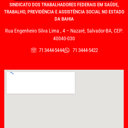
SINDICATO DOS TRABALHADORES FEDERAIS EM SAÚDE,
TRABALHO, PREVIDÊNCIA E ASSISTÊNCIA SOCIAL NO ESTADO
DA BAHIA
Rua Engenheiro Silva Lima , 4 – Nazaré, Salvador-BA, CEP:
40040-030
71 3444-5444
71 3444-5422