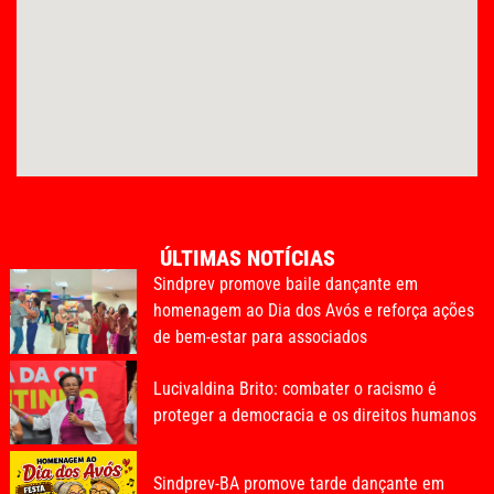
ÚLTIMAS NOTÍCIAS
Sindprev promove baile dançante em
homenagem ao Dia dos Avós e reforça ações
de bem-estar para associados
Lucivaldina Brito: combater o racismo é
proteger a democracia e os direitos humanos
Sindprev-BA promove tarde dançante em