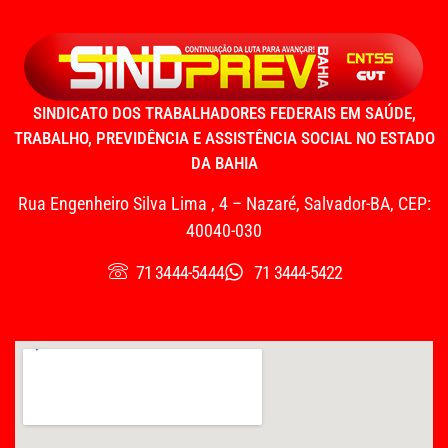
SINDICATO DOS TRABALHADORES FEDERAIS EM SAÚDE,
TRABALHO, PREVIDÊNCIA E ASSISTÊNCIA SOCIAL NO ESTADO
DA BAHIA
Rua Engenheiro Silva Lima , 4 – Nazaré, Salvador-BA, CEP:
40040-030
71 3444-5444
71 3444-5422