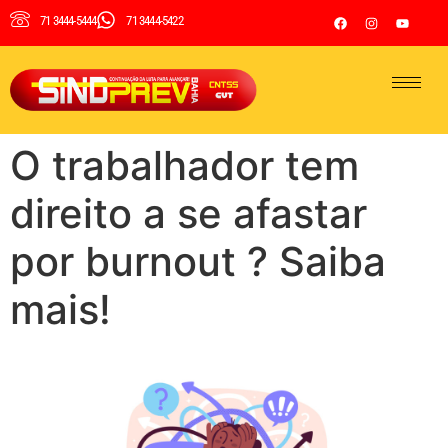
71 3444-5444
71 3444-5422
O trabalhador tem
direito a se afastar
por burnout ? Saiba
mais!