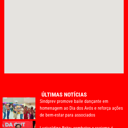
ÚLTIMAS NOTÍCIAS
Sindprev promove baile dançante em
homenagem ao Dia dos Avós e reforça ações
de bem-estar para associados