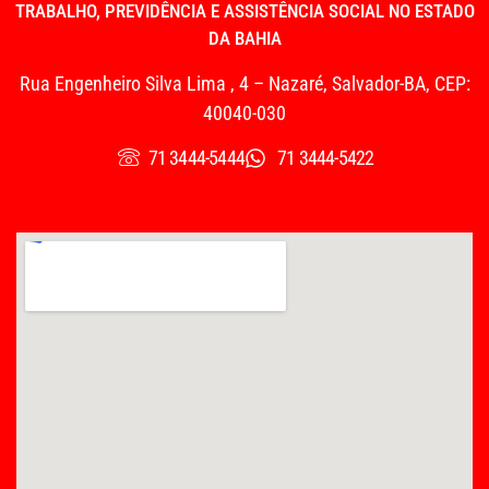
TRABALHO, PREVIDÊNCIA E ASSISTÊNCIA SOCIAL NO ESTADO
DA BAHIA
Rua Engenheiro Silva Lima , 4 – Nazaré, Salvador-BA, CEP:
40040-030
71 3444-5444
71 3444-5422