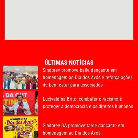
ÚLTIMAS NOTÍCIAS
Sindprev promove baile dançante em
homenagem ao Dia dos Avós e reforça ações
de bem-estar para associados
Lucivaldina Brito: combater o racismo é
proteger a democracia e os direitos humanos
Sindprev-BA promove tarde dançante em
homenagem ao Dia dos Avós