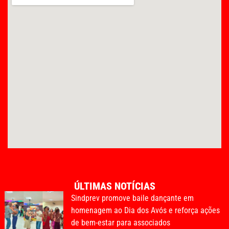
ÚLTIMAS NOTÍCIAS
Sindprev promove baile dançante em
homenagem ao Dia dos Avós e reforça ações
de bem-estar para associados