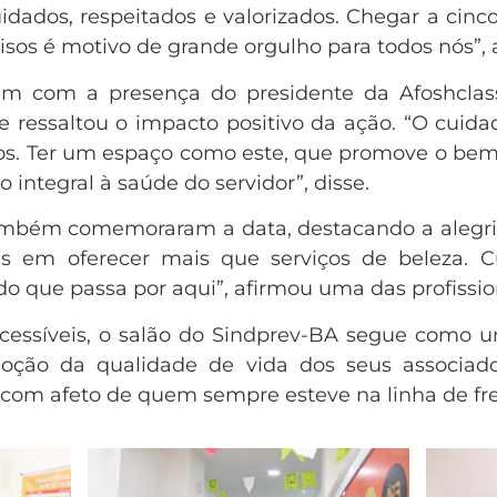
idados, respeitados e valorizados. Chegar a cin
risos é motivo de grande orgulho para todos nós”, 
m com a presença do presidente da Afoshclass
 e ressaltou o impacto positivo da ação. “O cuid
tos. Ter um espaço como este, que promove o bem-
integral à saúde do servidor”, disse.
ambém comemoraram a data, destacando a alegria 
as em oferecer mais que serviços de beleza.
o que passa por aqui”, afirmou uma das profissio
cessíveis, o salão do Sindprev-BA segue como u
oção da qualidade de vida dos seus associad
om afeto de quem sempre esteve na linha de frent