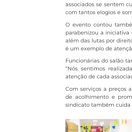
associados se sentem cu
com tantos elogios e sor
O evento contou també
parabenizou a iniciativa
além das lutas por direi
é um exemplo de atenção 
Funcionárias do salão t
“Nós sentimos realizad
atenção de cada associad
Com serviços a preços a
de acolhimento e prom
sindicato também cuida c