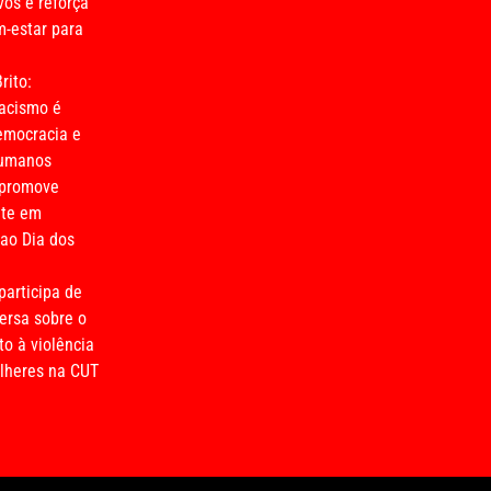
vós e reforça
-estar para
rito:
acismo é
emocracia e
humanos
 promove
nte em
o Dia dos
participa de
ersa sobre o
o à violência
lheres na CUT