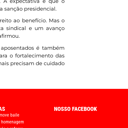
. A expectativa é que o
a sanção presidencial.
reito ao benefício. Mas o
ta sindical e um avanço
afirmou.
os aposentados é também
ara o fortalecimento das
mais precisam de cuidado
AS
NOSSO FACEBOOK
move baile
m homenagem