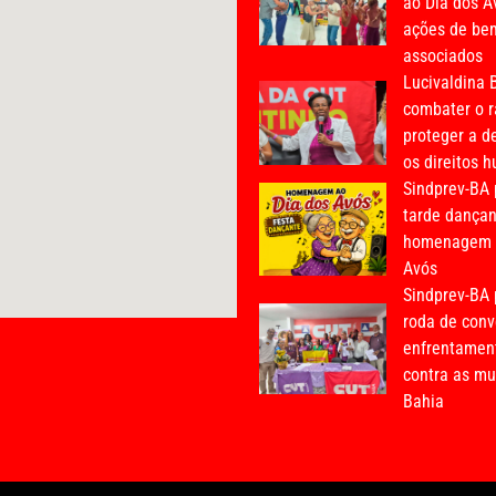
ao Dia dos A
ações de bem
associados
Lucivaldina B
combater o r
proteger a d
os direitos 
Sindprev-BA
tarde dança
homenagem a
Avós
Sindprev-BA 
roda de conv
enfrentament
contra as mu
Bahia