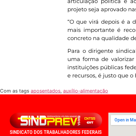
articulação política e
projeto seja aprovado na
“O que virá depois é a d
mais importante é reco
concreto na qualidade de
Para o dirigente sindi
uma forma de valorizar 
instituições públicas f
e recursos, é justo que o
Com as tags
aposentados
,
auxílio-alimentação
SINDICATO DOS TRABALHADORES FEDERAIS