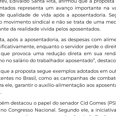
ev, Edivaldo Santa Rita, afirmou que a proposta 
ntados representa um avanço importante na val
de qualidade de vida após a aposentadoria. Se
 movimento sindical e não se trata de uma med
nte da realidade vivida pelos aposentados.
ta, após a aposentadoria, as despesas com ali
icativamente, enquanto o servidor perde o direi
o que provoca uma redução direta em sua renda
o no salário do trabalhador aposentado”, destaco
 que a proposta segue exemplos adotados em out
xistentes no Brasil, como as campanhas de comb
ra ele, garantir o auxílio-alimentação aos apose
.
bém destacou o papel do senador Cid Gomes (PSB-
o Congresso Nacional. Segundo ele, a iniciati