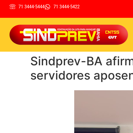
71 3444-5444
71 3444-5422
Sindprev-BA afirm
servidores aposen