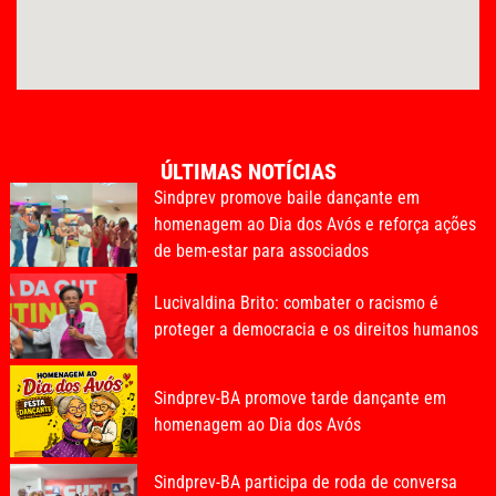
ÚLTIMAS NOTÍCIAS
Sindprev promove baile dançante em
homenagem ao Dia dos Avós e reforça ações
de bem-estar para associados
Lucivaldina Brito: combater o racismo é
proteger a democracia e os direitos humanos
Sindprev-BA promove tarde dançante em
homenagem ao Dia dos Avós
Sindprev-BA participa de roda de conversa