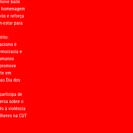
move baile
m homenagem
vós e reforça
-estar para
rito:
acismo é
emocracia e
humanos
 promove
nte em
o Dia dos
participa de
ersa sobre o
o à violência
lheres na CUT