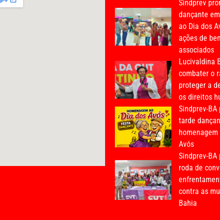
Sindprev pro
dançante e
ao Dia dos A
ações de bem
associados
Lucivaldina B
combater o r
proteger a d
os direitos 
Sindprev-BA
tarde dança
homenagem a
Avós
Sindprev-BA 
roda de conv
enfrentament
contra as mu
Bahia