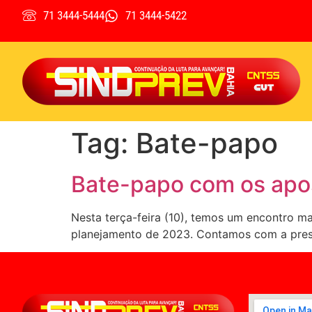
71 3444-5444
71 3444-5422
Tag:
Bate-papo
Bate-papo com os ap
Nesta terça-feira (10), temos um encontro m
planejamento de 2023. Contamos com a prese