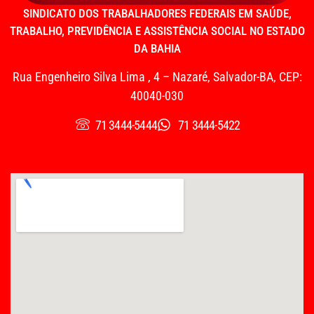
SINDICATO DOS TRABALHADORES FEDERAIS EM SAÚDE,
TRABALHO, PREVIDÊNCIA E ASSISTÊNCIA SOCIAL NO ESTADO
DA BAHIA
Rua Engenheiro Silva Lima , 4 – Nazaré, Salvador-BA, CEP:
40040-030
71 3444-5444
71 3444-5422