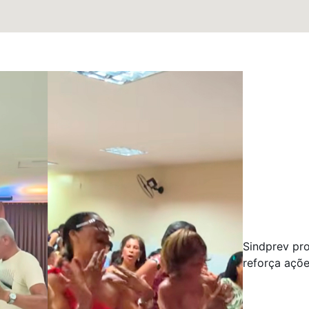
Sindprev pr
reforça açõ