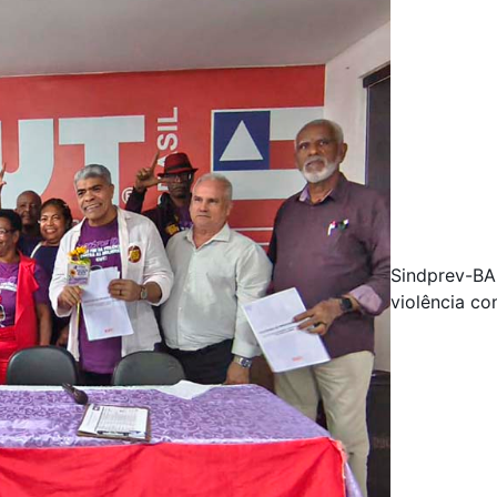
Sindprev-BA
violência co