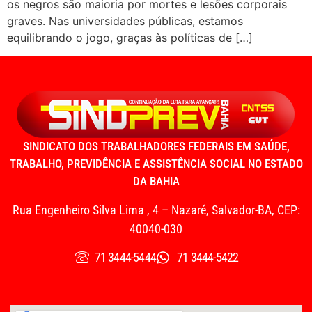
os negros são maioria por mortes e lesões corporais
graves. Nas universidades públicas, estamos
equilibrando o jogo, graças às políticas de […]
SINDICATO DOS TRABALHADORES FEDERAIS EM SAÚDE,
TRABALHO, PREVIDÊNCIA E ASSISTÊNCIA SOCIAL NO ESTADO
DA BAHIA
Rua Engenheiro Silva Lima , 4 – Nazaré, Salvador-BA, CEP:
40040-030
71 3444-5444
71 3444-5422