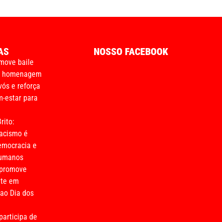
AS
NOSSO FACEBOOK
move baile
m homenagem
vós e reforça
-estar para
rito:
acismo é
emocracia e
humanos
 promove
nte em
o Dia dos
participa de