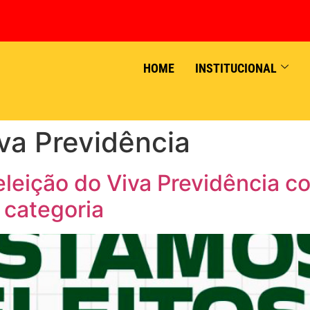
HOME
INSTITUCIONAL
iva Previdência
leição do Viva Previdência c
 categoria