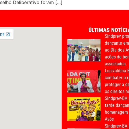
selho Deliberativo foram […]
ÚLTIMAS NOTÍCI
Sindprev pro
dançante e
ao Dia dos A
ações de bem
associados
Lucivaldina B
combater o r
proteger a d
os direitos 
Sindprev-BA
tarde dança
homenagem a
Avós
Sindprev-BA 