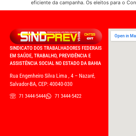
eficiente da campanha. Os eleitos para o Con
SINDICATO DOS TRABALHADORES FEDERAIS
EM SAÚDE, TRABALHO, PREVIDÊNCIA E
ASSISTÊNCIA SOCIAL NO ESTADO DA BAHIA
Rua Engenheiro Silva Lima , 4 – Nazaré,
Salvador-BA, CEP: 40040-030
71 3444-5444
71 3444-5422