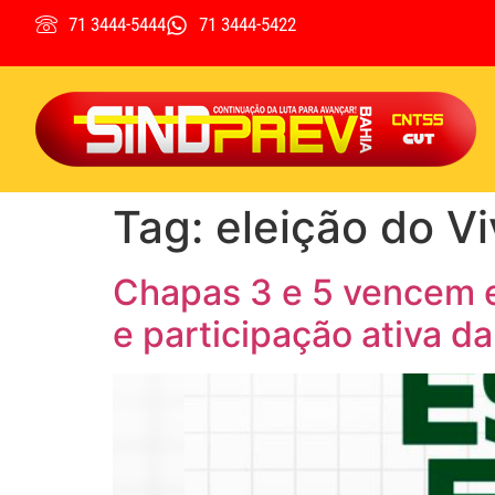
71 3444-5444
71 3444-5422
Tag:
eleição do V
Chapas 3 e 5 vencem e
e participação ativa da