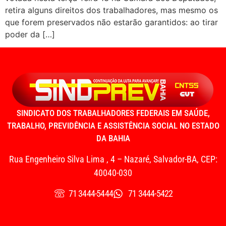
retira alguns direitos dos trabalhadores, mas mesmo os
que forem preservados não estarão garantidos: ao tirar
poder da […]
SINDICATO DOS TRABALHADORES FEDERAIS EM SAÚDE,
TRABALHO, PREVIDÊNCIA E ASSISTÊNCIA SOCIAL NO ESTADO
DA BAHIA
Rua Engenheiro Silva Lima , 4 – Nazaré, Salvador-BA, CEP:
40040-030
71 3444-5444
71 3444-5422