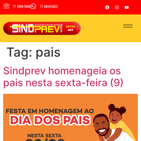
71 3444-5444
71 3444-5422
Tag:
pais
Sindprev homenageia os
pais nesta sexta-feira (9)