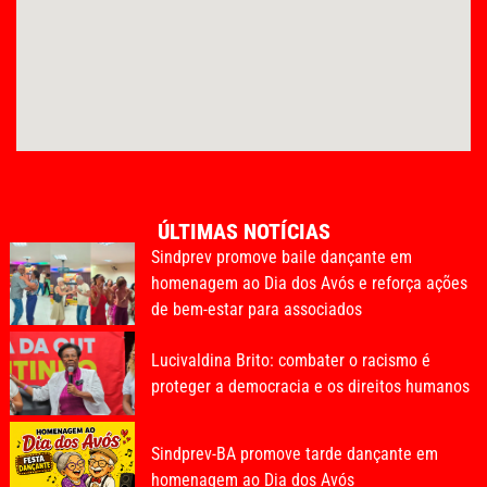
ÚLTIMAS NOTÍCIAS
Sindprev promove baile dançante em
homenagem ao Dia dos Avós e reforça ações
de bem-estar para associados
Lucivaldina Brito: combater o racismo é
proteger a democracia e os direitos humanos
Sindprev-BA promove tarde dançante em
homenagem ao Dia dos Avós