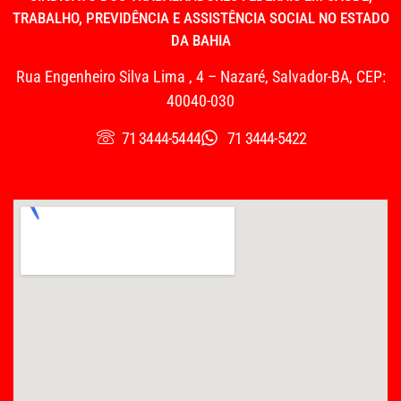
TRABALHO, PREVIDÊNCIA E ASSISTÊNCIA SOCIAL NO ESTADO
DA BAHIA
Rua Engenheiro Silva Lima , 4 – Nazaré, Salvador-BA, CEP:
40040-030
71 3444-5444
71 3444-5422