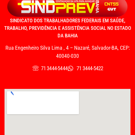
SINDICATO DOS TRABALHADORES FEDERAIS EM SAÚDE,
TRABALHO, PREVIDÊNCIA E ASSISTÊNCIA SOCIAL NO ESTADO
DA BAHIA
Rua Engenheiro Silva Lima , 4 – Nazaré, Salvador-BA, CEP:
40040-030
71 3444-5444
71 3444-5422