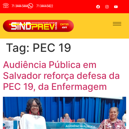
71 3444-5444
71 3444-5422
Tag:
PEC 19
Audiência Pública em
Salvador reforça defesa da
PEC 19, da Enfermagem