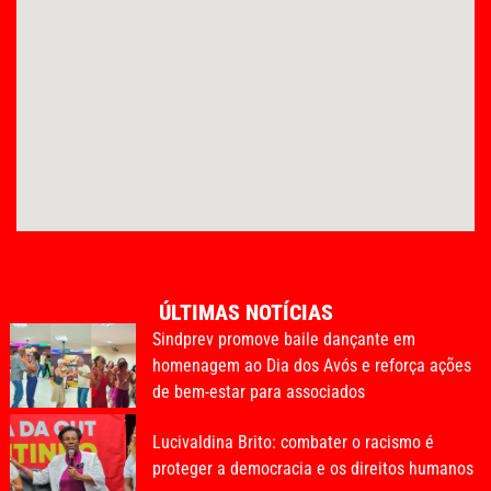
ÚLTIMAS NOTÍCIAS
Sindprev promove baile dançante em
homenagem ao Dia dos Avós e reforça ações
de bem-estar para associados
Lucivaldina Brito: combater o racismo é
proteger a democracia e os direitos humanos