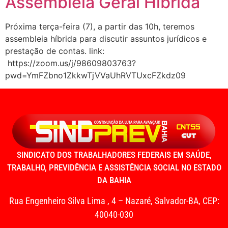
Assembleia Geral Híbrida
Próxima terça-feira (7), a partir das 10h, teremos
assembleia híbrida para discutir assuntos jurídicos e
prestação de contas. link:
https://zoom.us/j/98609803763?
pwd=YmFZbno1ZkkwTjVVaUhRVTUxcFZkdz09
SINDICATO DOS TRABALHADORES FEDERAIS EM SAÚDE,
TRABALHO, PREVIDÊNCIA E ASSISTÊNCIA SOCIAL NO ESTADO
DA BAHIA
Rua Engenheiro Silva Lima , 4 – Nazaré, Salvador-BA, CEP:
40040-030