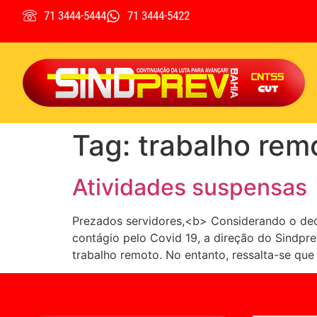
71 3444-5444
71 3444-5422
Tag:
trabalho rem
Atividades suspensas
Prezados servidores,<b> Considerando o decr
contágio pelo Covid 19, a direção do Sindpre
trabalho remoto. No entanto, ressalta-se que