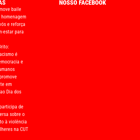
AS
NOSSO FACEBOOK
move baile
m homenagem
vós e reforça
-estar para
rito:
acismo é
emocracia e
humanos
 promove
nte em
o Dia dos
participa de
ersa sobre o
o à violência
lheres na CUT