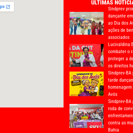
ÚLTIMAS NOTÍCI
Sindprev pro
dançante e
ao Dia dos A
ações de bem
associados
Lucivaldina B
combater o r
proteger a d
os direitos 
Sindprev-BA
tarde dança
homenagem a
Avós
Sindprev-BA 
roda de conv
enfrentament
contra as mu
Bahia