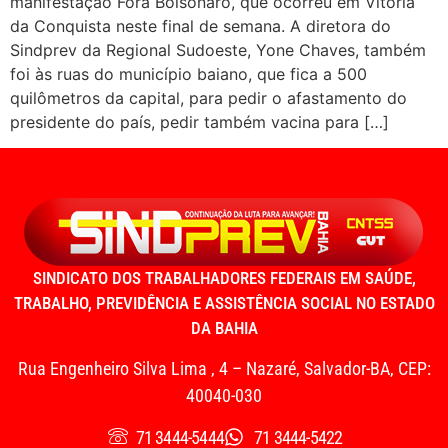
manifestação Fora Bolsonaro, que ocorreu em Vitória
da Conquista neste final de semana. A diretora do
Sindprev da Regional Sudoeste, Yone Chaves, também
foi às ruas do município baiano, que fica a 500
quilômetros da capital, para pedir o afastamento do
presidente do país, pedir também vacina para […]
SINDICATO DOS TRABALHADORES FEDERAIS EM SAÚDE,
TRABALHO, PREVIDÊNCIA E ASSISTÊNCIA SOCIAL NO ESTADO
DA BAHIA
Rua Engenheiro Silva Lima , 4 – Nazaré, Salvador-BA, CEP:
40040-030
71 3444-5444
71 3444-5422