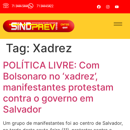
71 3444-5444
71 3444-5422
Tag:
Xadrez
POLÍTICA LIVRE: Com
Bolsonaro no ‘xadrez’,
manifestantes protestam
contra o governo em
Salvador
Um grupo de manifestantes foi ao centro de Salvador,
na tarde desta sexta-feira (11), protestar contra o