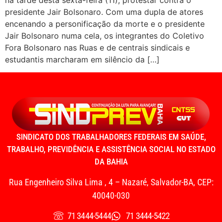
presidente Jair Bolsonaro. Com uma dupla de atores
encenando a personificação da morte e o presidente
Jair Bolsonaro numa cela, os integrantes do Coletivo
Fora Bolsonaro nas Ruas e de centrais sindicais e
estudantis marcharam em silêncio da […]
SINDICATO DOS TRABALHADORES FEDERAIS EM SAÚDE,
TRABALHO, PREVIDÊNCIA E ASSISTÊNCIA SOCIAL NO ESTADO
DA BAHIA
Rua Engenheiro Silva Lima , 4 – Nazaré, Salvador-BA, CEP:
40040-030
71 3444-5444
71 3444-5422