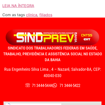
LEIA NA ÍNTEGRA
Com as tags
clínica
,
filiados
SINDICATO DOS TRABALHADORES FEDERAIS EM SAÚDE,
TRABALHO, PREVIDÊNCIA E ASSISTÊNCIA SOCIAL NO ESTADO
DA BAHIA
Rua Engenheiro Silva Lima , 4 – Nazaré, Salvador-BA, CEP:
40040-030
71 3444-5444
71 3444-5422