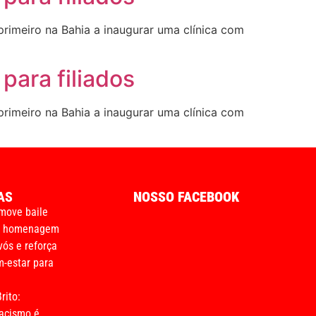
primeiro na Bahia a inaugurar uma clínica com
para filiados
primeiro na Bahia a inaugurar uma clínica com
AS
NOSSO FACEBOOK
move baile
m homenagem
vós e reforça
-estar para
rito:
acismo é