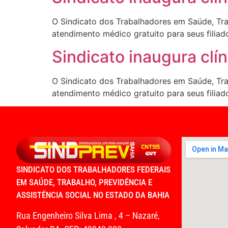
O Sindicato dos Trabalhadores em Saúde, Trab
atendimento médico gratuito para seus filia
Sindicato inaugura clí
O Sindicato dos Trabalhadores em Saúde, Trab
atendimento médico gratuito para seus filia
SINDICATO DOS TRABALHADORES FEDERAIS
EM SAÚDE, TRABALHO, PREVIDÊNCIA E
ASSISTÊNCIA SOCIAL NO ESTADO DA BAHIA
Rua Engenheiro Silva Lima , 4 – Nazaré,