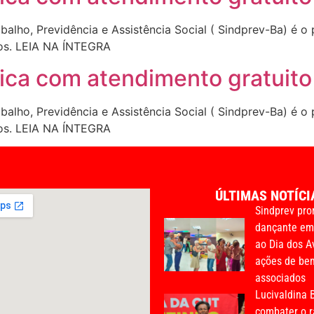
alho, Previdência e Assistência Social ( Sindprev-Ba) é o 
dos. LEIA NA ÍNTEGRA
nica com atendimento gratuito 
alho, Previdência e Assistência Social ( Sindprev-Ba) é o 
dos. LEIA NA ÍNTEGRA
ÚLTIMAS NOTÍCI
Sindprev pro
dançante e
ao Dia dos A
ações de bem
associados
Lucivaldina B
combater o r