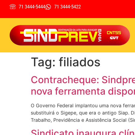
71 3444-5444
71 3444-5422
Tag:
filiados
Contracheque: Sindprev
nova ferramenta dispo
O Governo Federal implantou uma nova ferram
substituirá o Sigepe, que era o antigo Siap.
Trabalho, Previdência e Assistência Social (S
Sindicato inaugura clí