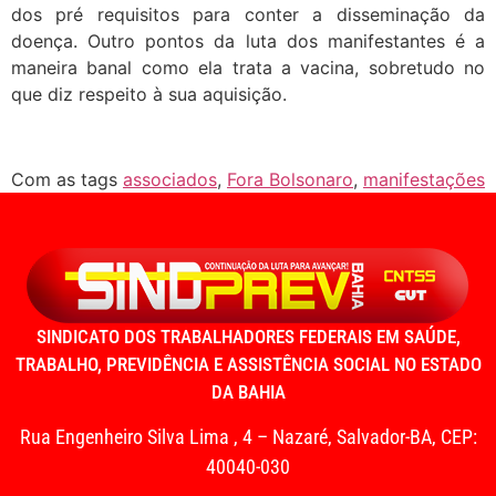
dos pré requisitos para conter a disseminação da
doença. Outro pontos da luta dos manifestantes é a
maneira banal como ela trata a vacina, sobretudo no
que diz respeito à sua aquisição.
Com as tags
associados
,
Fora Bolsonaro
,
manifestações
SINDICATO DOS TRABALHADORES FEDERAIS EM SAÚDE,
TRABALHO, PREVIDÊNCIA E ASSISTÊNCIA SOCIAL NO ESTADO
DA BAHIA
Rua Engenheiro Silva Lima , 4 – Nazaré, Salvador-BA, CEP:
40040-030