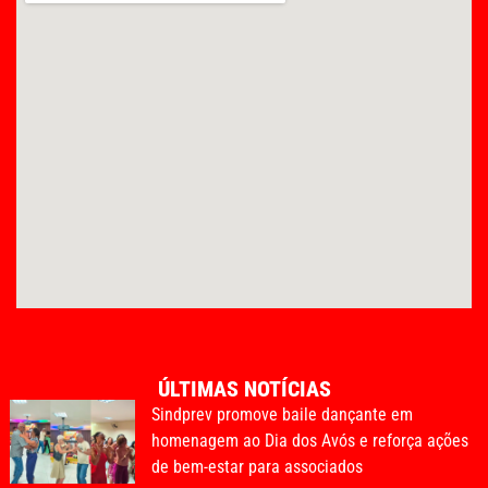
ÚLTIMAS NOTÍCIAS
Sindprev promove baile dançante em
homenagem ao Dia dos Avós e reforça ações
de bem-estar para associados