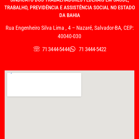
TRABALHO, PREVIDÊNCIA E ASSISTÊNCIA SOCIAL NO ESTADO
DA BAHIA
Rua Engenheiro Silva Lima , 4 – Nazaré, Salvador-BA, CEP:
40040-030
71 3444-5444
71 3444-5422