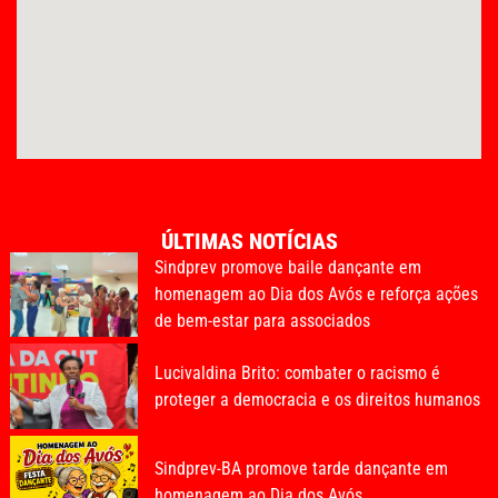
ÚLTIMAS NOTÍCIAS
Sindprev promove baile dançante em
homenagem ao Dia dos Avós e reforça ações
de bem-estar para associados
Lucivaldina Brito: combater o racismo é
proteger a democracia e os direitos humanos
Sindprev-BA promove tarde dançante em
homenagem ao Dia dos Avós