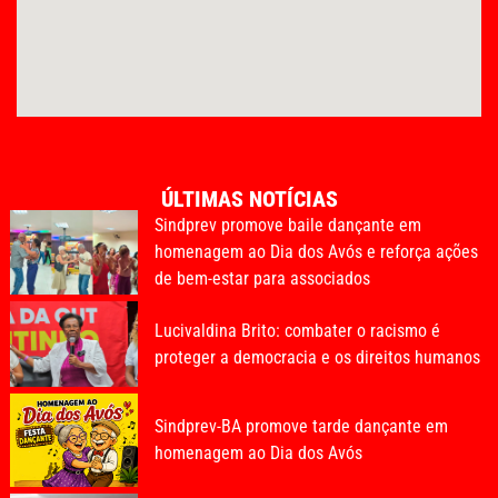
ÚLTIMAS NOTÍCIAS
Sindprev promove baile dançante em
homenagem ao Dia dos Avós e reforça ações
de bem-estar para associados
Lucivaldina Brito: combater o racismo é
proteger a democracia e os direitos humanos
Sindprev-BA promove tarde dançante em
homenagem ao Dia dos Avós