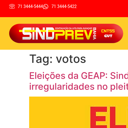
71 3444-5444
71 3444-5422
Tag:
votos
Eleições da GEAP: Sin
irregularidades no plei