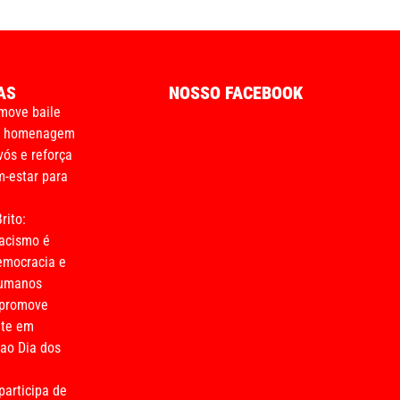
AS
NOSSO FACEBOOK
move baile
m homenagem
vós e reforça
-estar para
rito:
acismo é
emocracia e
humanos
 promove
nte em
o Dia dos
participa de