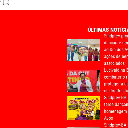
r […]
ÚLTIMAS NOTÍCI
Sindprev pro
dançante e
ao Dia dos A
ações de bem
associados
Lucivaldina B
combater o r
proteger a d
os direitos 
Sindprev-BA
tarde dança
homenagem a
Avós
Sindprev-BA 