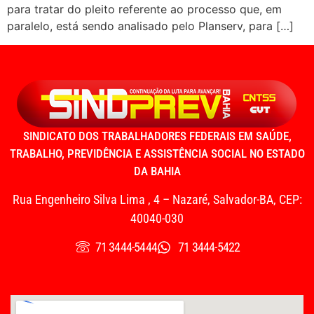
para tratar do pleito referente ao processo que, em
paralelo, está sendo analisado pelo Planserv, para […]
SINDICATO DOS TRABALHADORES FEDERAIS EM SAÚDE,
TRABALHO, PREVIDÊNCIA E ASSISTÊNCIA SOCIAL NO ESTADO
DA BAHIA
Rua Engenheiro Silva Lima , 4 – Nazaré, Salvador-BA, CEP:
40040-030
71 3444-5444
71 3444-5422